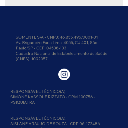
Como estabelecer limites saudáveis
entre a vida pessoal e profissional
SOMENTE S/A - CNPJ: 46.855.495/0001-31
Av. Brigadeiro Faria Lima, 4055, CJ 401, São
Paulo/SP - CEP: 04538-133
Cadastro Nacional de Estabelecimento de Saúde
(CNES): 1092057
RESPONSÁVEL TÉCNICO(A):
SIMONE KASSOUF RIZZATO - CRM 190756 -
PSIQUIATRA
RESPONSÁVEL TÉCNICO(A):
AISLANE ARAUJO DE SOUZA - CRP 06-172486 -