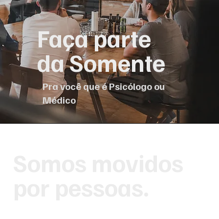
Faça parte
da Somente
Pra você que é Psicólogo ou
Médico
Somos movidos
por pessoas.